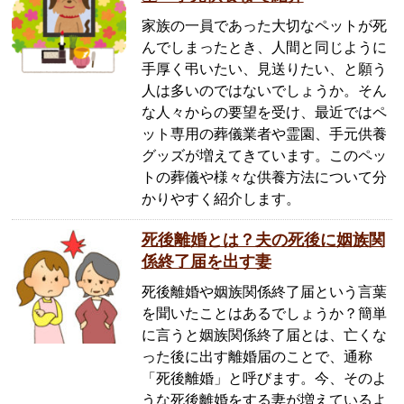
家族の一員であった大切なペットが死
んでしまったとき、人間と同じように
手厚く弔いたい、見送りたい、と願う
人は多いのではないでしょうか。そん
な人々からの要望を受け、最近ではペ
ット専用の葬儀業者や霊園、手元供養
グッズが増えてきています。このペッ
トの葬儀や様々な供養方法について分
かりやすく紹介します。
死後離婚とは？夫の死後に姻族関
係終了届を出す妻
死後離婚や姻族関係終了届という言葉
を聞いたことはあるでしょうか？簡単
に言うと姻族関係終了届とは、亡くな
った後に出す離婚届のことで、通称
「死後離婚」と呼びます。今、そのよ
うな死後離婚をする妻が増えているよ