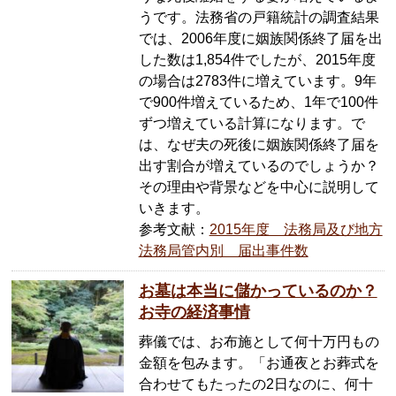
うです。法務省の戸籍統計の調査結果
では、2006年度に姻族関係終了届を出
した数は1,854件でしたが、2015年度
の場合は2783件に増えています。9年
で900件増えているため、1年で100件
ずつ増えている計算になります。で
は、なぜ夫の死後に姻族関係終了届を
出す割合が増えているのでしょうか？
その理由や背景などを中心に説明して
いきます。
参考文献：
2015年度 法務局及び地方
法務局管内別 届出事件数
お墓は本当に儲かっているのか？
お寺の経済事情
葬儀では、お布施として何十万円もの
金額を包みます。「お通夜とお葬式を
合わせてもたったの2日なのに、何十