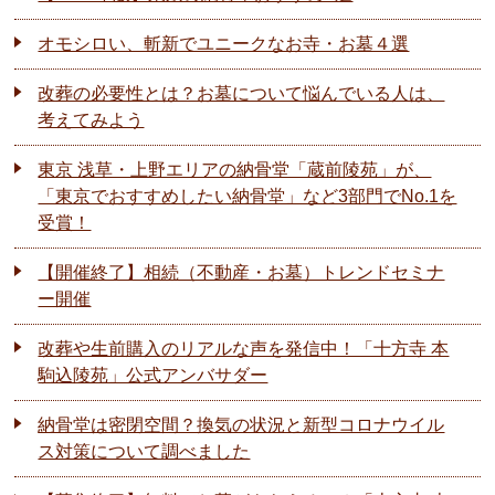
オモシロい、斬新でユニークなお寺・お墓４選
改葬の必要性とは？お墓について悩んでいる人は、
考えてみよう
東京 浅草・上野エリアの納骨堂「蔵前陵苑」が、
「東京でおすすめしたい納骨堂」など3部門でNo.1を
受賞！
【開催終了】相続（不動産・お墓）トレンドセミナ
ー開催
改葬や生前購入のリアルな声を発信中！「十方寺 本
駒込陵苑」公式アンバサダー
納骨堂は密閉空間？換気の状況と新型コロナウイル
ス対策について調べました