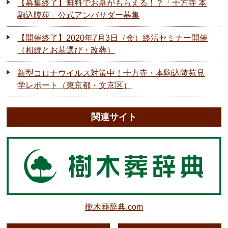
【募集終了】無料でお墓がもらえる！？「十方寺 本
駒込陵苑」公式アンバサダー募集
【開催終了】2020年7月3日（金）終活セミナー開催
（相続とお墓選び・改葬）
新型コロナウイルス対策中！十方寺・本駒込陵苑見
学レポート（東京都・文京区）
関連サイト
樹木葬辞典.com