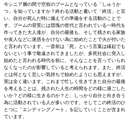
今シニア層の間で空前のブームとなっている「しゅうか
つ」を知っていますか？終わる活動と書いて「終活」と言
い、自分が死んだ時に備えての準備をする活動のことで
す。ブームの背景には団塊の世代と言われている一時代を
作ってきた大人達が、自分の最後も、そして残される家族
や友人などに迷惑をかけない為に始めたことで火が付いた
と言われています。一昔前は「死」という言葉は縁起でも
ないという事で敬遠されてきましたが、多死社会に突入し
始めたと言われる時代を前に、そんなことを言っていられ
なくなったのが影響していると考えられます。また、終活
とは何となく悲しい気持ちで始めたようにも思えますが、
実は全く違います。これまで忙しく生きてきた自分の最後
を考えることは、残された人生の時間をどの様に過ごした
いか？どの様に生きるのか？と、しっかり自分と向き合う
為に活動されている人が多いのです。そしてこの終活のひ
とつに「エンディングノート」を記していくことが含まれ
ています。