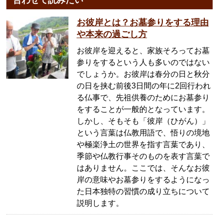
合わせて読みたい
お彼岸とは？お墓参りをする理由
や本来の過ごし方
お彼岸を迎えると、家族そろってお墓
参りをするという人も多いのではない
でしょうか。お彼岸は春分の日と秋分
の日を挟む前後3日間の年に2回行われ
る仏事で、先祖供養のためにお墓参り
をすることが一般的となっています。
しかし、そもそも「彼岸（ひがん）」
という言葉は仏教用語で、悟りの境地
や極楽浄土の世界を指す言葉であり、
季節や仏教行事そのものを表す言葉で
はありません。ここでは、そんなお彼
岸の意味やお墓参りをするようになっ
た日本独特の習慣の成り立ちについて
説明します。