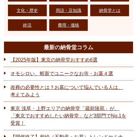
文化・歴史
用語・豆知識
納骨堂とは
終活
費用・価格
最新の納骨堂コラム
【2025年版】東京の納骨堂おすすめ6選
オモシロい、斬新でユニークなお寺・お墓４選
改葬の必要性とは？お墓について悩んでいる人は、
考えてみよう
東京 浅草・上野エリアの納骨堂「蔵前陵苑」が、
「東京でおすすめしたい納骨堂」など3部門でNo.1を
受賞！
【開催終了】相続（不動産・お墓）トレンドセミナ