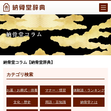
納骨堂コラム【納骨堂辞典】
カテゴリ検索
お墓・お葬式・供養
マナー・慣習
体験談・ランキング
文化・歴史
用語・豆知識
納骨堂とは