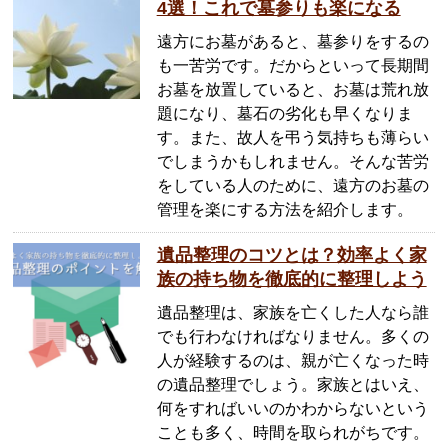
4選！これで墓参りも楽になる
遠方にお墓があると、墓参りをするの
も一苦労です。だからといって長期間
お墓を放置していると、お墓は荒れ放
題になり、墓石の劣化も早くなりま
す。また、故人を弔う気持ちも薄らい
でしまうかもしれません。そんな苦労
をしている人のために、遠方のお墓の
管理を楽にする方法を紹介します。
遺品整理のコツとは？効率よく家
族の持ち物を徹底的に整理しよう
遺品整理は、家族を亡くした人なら誰
でも行わなければなりません。多くの
人が経験するのは、親が亡くなった時
の遺品整理でしょう。家族とはいえ、
何をすればいいのかわからないという
ことも多く、時間を取られがちです。