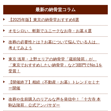
最新の納骨堂コラム
【2025年版】東京の納骨堂おすすめ6選
オモシロい、斬新でユニークなお寺・お墓４選
改葬の必要性とは？お墓について悩んでいる人は、
考えてみよう
東京 浅草・上野エリアの納骨堂「蔵前陵苑」が、
「東京でおすすめしたい納骨堂」など3部門でNo.1を
受賞！
【開催終了】相続（不動産・お墓）トレンドセミナ
ー開催
改葬や生前購入のリアルな声を発信中！「十方寺 本
駒込陵苑」公式アンバサダー