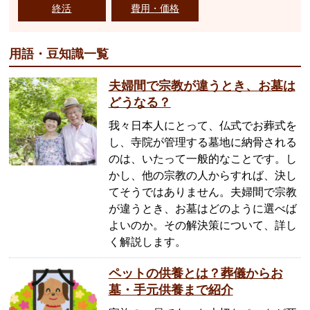
終活
費用・価格
用語・豆知識一覧
夫婦間で宗教が違うとき、お墓は
どうなる？
我々日本人にとって、仏式でお葬式を
し、寺院が管理する墓地に納骨される
のは、いたって一般的なことです。し
かし、他の宗教の人からすれば、決し
てそうではありません。夫婦間で宗教
が違うとき、お墓はどのように選べば
よいのか。その解決策について、詳し
く解説します。
ペットの供養とは？葬儀からお
墓・手元供養まで紹介