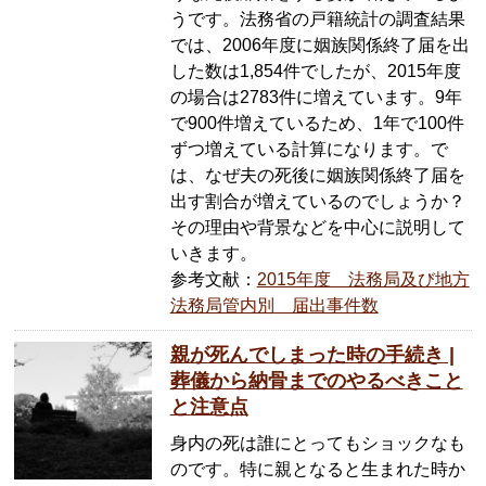
うです。法務省の戸籍統計の調査結果
では、2006年度に姻族関係終了届を出
した数は1,854件でしたが、2015年度
の場合は2783件に増えています。9年
で900件増えているため、1年で100件
ずつ増えている計算になります。で
は、なぜ夫の死後に姻族関係終了届を
出す割合が増えているのでしょうか？
その理由や背景などを中心に説明して
いきます。
参考文献：
2015年度 法務局及び地方
法務局管内別 届出事件数
親が死んでしまった時の手続き |
葬儀から納骨までのやるべきこと
と注意点
身内の死は誰にとってもショックなも
のです。特に親となると生まれた時か