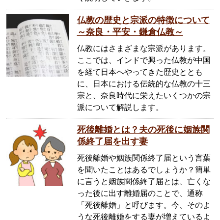
仏教の歴史と宗派の特徴について
～奈良・平安・鎌倉仏教～
仏教にはさまざまな宗派があります。
ここでは、インドで興った仏教が中国
を経て日本へやってきた歴史ととも
に、日本における伝統的な仏教の十三
宗と、奈良時代に栄えたいくつかの宗
派について解説します。
死後離婚とは？夫の死後に姻族関
係終了届を出す妻
死後離婚や姻族関係終了届という言葉
を聞いたことはあるでしょうか？簡単
に言うと姻族関係終了届とは、亡くな
った後に出す離婚届のことで、通称
「死後離婚」と呼びます。今、そのよ
うな死後離婚をする妻が増えているよ