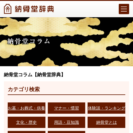
納骨堂コラム【納骨堂辞典】
カテゴリ検索
お墓・お葬式・供養
マナー・慣習
体験談・ランキング
文化・歴史
用語・豆知識
納骨堂とは