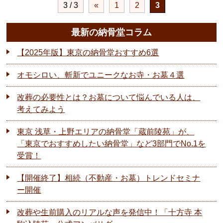
3 / 3
«
1
2
3
最新の納骨堂コラム
【2025年版】東京の納骨堂おすすめ6選
オモシロい、斬新でユニークなお寺・お墓４選
改葬の必要性とは？お墓について悩んでいる人は、
考えてみよう
東京 浅草・上野エリアの納骨堂「蔵前陵苑」が、
「東京でおすすめしたい納骨堂」など3部門でNo.1を
受賞！
【開催終了】相続（不動産・お墓）トレンドセミナ
ー開催
改葬や生前購入のリアルな声を発信中！「十方寺 本