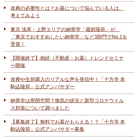
改葬の必要性とは？お墓について悩んでいる人は、
考えてみよう
東京 浅草・上野エリアの納骨堂「蔵前陵苑」が、
「東京でおすすめしたい納骨堂」など3部門でNo.1を
受賞！
【開催終了】相続（不動産・お墓）トレンドセミナ
ー開催
改葬や生前購入のリアルな声を発信中！「十方寺 本
駒込陵苑」公式アンバサダー
納骨堂は密閉空間？換気の状況と新型コロナウイル
ス対策について調べました
【募集終了】無料でお墓がもらえる！？「十方寺 本
駒込陵苑」公式アンバサダー募集