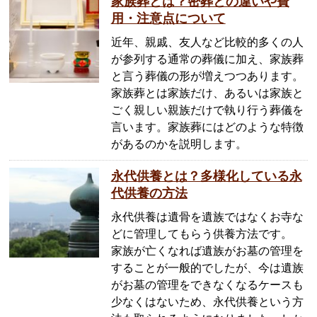
家族葬とは？密葬との違いや費
用・注意点について
近年、親戚、友人など比較的多くの人
が参列する通常の葬儀に加え、家族葬
と言う葬儀の形が増えつつあります。
家族葬とは家族だけ、あるいは家族と
ごく親しい親族だけで執り行う葬儀を
言います。家族葬にはどのような特徴
があるのかを説明します。
永代供養とは？多様化している永
代供養の方法
永代供養は遺骨を遺族ではなくお寺な
どに管理してもらう供養方法です。
家族が亡くなれば遺族がお墓の管理を
することが一般的でしたが、今は遺族
がお墓の管理をできなくなるケースも
少なくはないため、永代供養という方