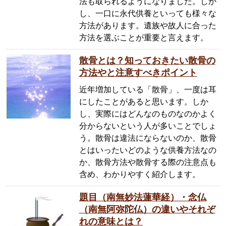
法も取られるようになりました。しか
し、一口に永代供養といっても様々な
方法があります。遺族や故人に合った
方法を選ぶことが重要と言えます。
散骨とは？知っておきたい散骨の
方法やと注意すべきポイント
近年増加している「散骨」、一度は耳
にしたことがあると思います。しか
し、実際にはどんなのものなのかよく
分からないという人が多いことでしょ
う。散骨は違法にならないのか、散骨
とはいったいどのような供養方法なの
か、散骨方法や散骨する際の注意点も
含め、わかりやすく紹介します。
題目（南無妙法蓮華経）・念仏
（南無阿弥陀仏）の違いやそれぞ
れの意味とは？